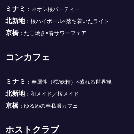
ミナミ
：ネオン桜パーティー
北新地
：桜ハイボール×落ち着いたライト
京橋
：たこ焼き×春サワーフェア
コンカフェ
ミナミ
：春属性（桜/妖精）×盛れる世界観
北新地
：和メイド／桜メイド
京橋
：ゆるめの春私服カフェ
ホストクラブ