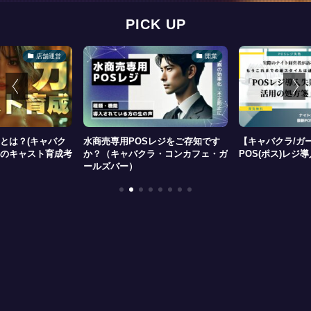
PICK UP
開業
店舗運営
レジをご存知です
【キャバクラ/ガールズバー】
ナイトビジネスの
・コンカフェ・ガ
POS(ポス)レジ導入3つの失敗例
と購入のポイント
バクラ・コンセプ
ズバー）