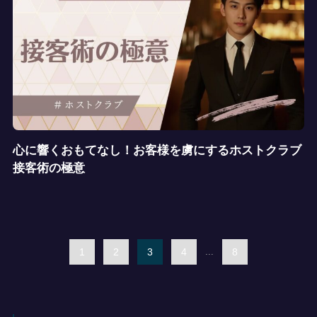
心に響くおもてなし！お客様を虜にするホストクラブ
接客術の極意
1
2
3
4
...
8